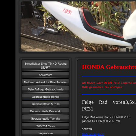
Streetfighter Shop TMHG Racing
HONDA Gebrauchtte
START
Showroom
Motorrad Ankauf Ihr Bike Anbieten
wir haben über 30 000 Teile Lagernd u
Bitte gesuchtes Teil anfragen
Teile Anfrage Gebrauchtteile
Gebrauchtteile Honda
Felge Rad voren3,5
Gebrauchtteile Suzuki
PC31
Gebrauchtteile Kawasaki
Felge Rad voren3,5x17 CBR600 PC31
Gebrauchtteile Yamaha
pasend für CBR 900 VFR 750
Widerruf /AGB
schwarz
Impressum
Mehr anzeigen >>