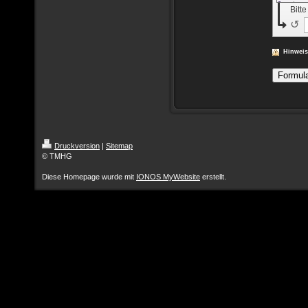
Bitt
↺
Hinwei
Druckversion
|
Sitemap
© TMHG
Diese Homepage wurde mit
IONOS MyWebsite
erstellt.