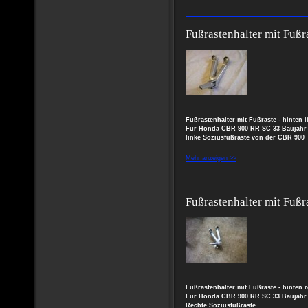
Fireblade
Fußrastenhalter mit Fußra
Fußrastenhalter mit Fußraste - hinten l
Für Honda CBR 900 RR SC 33 Baujahr 
linke Soziusfußraste von der CBR 900
In gutem Zustand, normale Gebra
Mehr anzeigen >>
Beschädigung
Fußrastenhalter mit Fußra
Fußrastenhalter mit Fußraste - hinten 
Für Honda CBR 900 RR SC 33 Baujahr 
Rechte Soziusfußraste