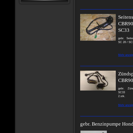
Seiten
CBR90
SC33
gebr. Sei
SC 28 / SC
Mehr anzei
Zündsp
CBR90
gebr. Zün
SC33
2.stk.
Mehr anzei
gebr. Benzinpumpe Hon