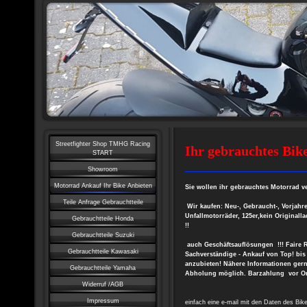
Streetfighter Shop TMHG Racing
Ihr gebrauchtes Bik
START
Showroom
Motorrad Ankauf Ihr Bike Anbieten
Sie wollen ihr gebrauchtes Motorrad v
Teile Anfrage Gebrauchtteile
Wir kaufen: Neu-, Gebraucht-, Vorjah
Unfallmotorräder, 125er,kein Original
Gebrauchtteile Honda
!!
Gebrauchtteile Suzuki
auch Geschäftsauflösungen !!! Faire Re
Gebrauchtteile Kawasaki
Sachverständige - Ankauf von Top! bis 
anzubieten!
Nähere Informationen gern
Gebrauchtteile Yamaha
Abholung möglich. Barzahlung vor Or
Widerruf /AGB
Impressum
einfach eine e-mail mit den Daten des Bike