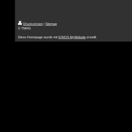
Druckversion
|
Sitemap
© TMHG
Diese Homepage wurde mit
IONOS MyWebsite
erstellt.