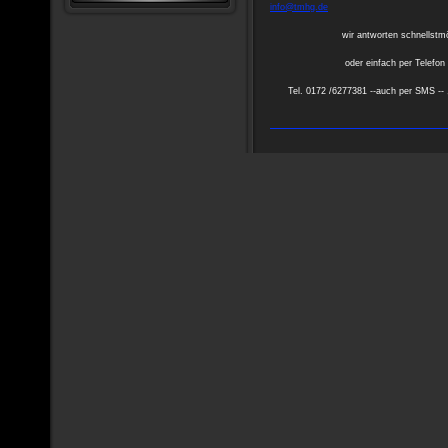
info@tmhg.de
wir antworten schnellstmögli
oder einfach per Telefon an
Tel. 0172 /6277381 --auch per SMS -- 